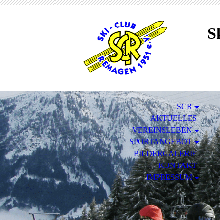
S
SCR
AKTUELLES
VEREINSLEBEN
SPORTANGEBOT
BILDERGALERIE
KONTAKT
IMPRESSUM